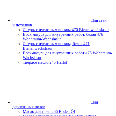
Ростовская область
Самарская область
Санкт-Петербург и Ленинградская область
Сахалинская область
Для стен
Свердловская область
и потолков
Смоленская область
Лазурь с пчелиным воском
470 Bienenwachslasur
Ставропольский край
Воск-лазурь для внутренних работ, белая
476
Тамбовская область
Wohnraum-Wachslasur
Татарстан
Лазурь с пчелиным воском, белая
471
Тверская область
Bienenwachslasur
Тульская область
Воск-лазурь для внутренних работ
475 Wohnraum-
Тюменская область
Wachslasur
Удмуртская Республика
Твердое масло
245 Hartöl
Хабаровский край
Челябинская область
Чеченская Республика
Ярославская область
Для
деревянных полов
Масло для пола
266 Boden Öl