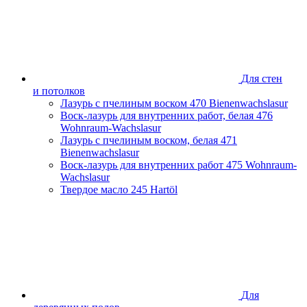
Для стен
и потолков
Лазурь с пчелиным воском
470 Bienenwachslasur
Воск-лазурь для внутренних работ, белая
476
Wohnraum-Wachslasur
Лазурь с пчелиным воском, белая
471
Bienenwachslasur
Воск-лазурь для внутренних работ
475 Wohnraum-
Wachslasur
Твердое масло
245 Hartöl
Для