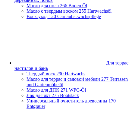
деревянных полов
Масло для пола
266 Boden Öl
Масло с твердым воском
255 Hartwachsöl
Воск-уход
120 Carnauba-wachspflege
Для террас,
настилов и бань
Твердый воск
290 Hartwachs
Масло для террас и садовой мебели
277 Terrassen
und Gartenmöbelöl
Масло для ДПК
271 WPC-Öl
Лак для яхт
275 Bootslack
Универсальный очиститель древесины
170
Entgrauer