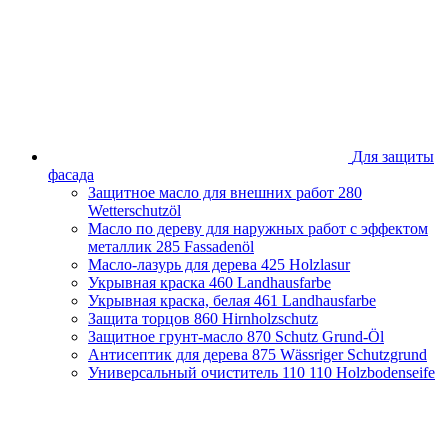
Брянская область
Владимирская область
Волгоградская область
Вологодская область
Воронежская область
Ивановская область
Иркутская область
Казахстан
Для защиты
Калининградская область
фасада
Калужская область
Защитное масло для внешних работ
280
Кировская область
Wetterschutzöl
Краснодарский край
Масло по дереву для наружных работ с эффектом
Красноярский край
металлик
285 Fassadenöl
Липецкая область
Масло-лазурь для дерева
425 Holzlasur
Москва и Московская область
Укрывная краска
460 Landhausfarbe
Нижегородская область
Укрывная краска, белая
461 Landhausfarbe
Новосибирская область
Защита торцов
860 Hirnholzschutz
Оренбургская область
Защитное грунт-масло
870 Schutz Grund-Öl
Пензенская облась
Антисептик для дерева
875 Wässriger Schutzgrund
Пермский край
Универсальный очиститель 110
110 Holzbodenseife
Приморский край
Псковская область
Республика Башкортостан
Республика Беларусь
Республика Крым