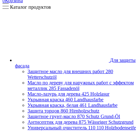
0
Корзина
Каталог продуктов
Для защиты
фасада
Защитное масло для внешних работ
280
Wetterschutzöl
Масло по дереву для наружных работ с эффектом
металлик
285 Fassadenöl
Масло-лазурь для дерева
425 Holzlasur
Укрывная краска
460 Landhausfarbe
Укрывная краска, белая
461 Landhausfarbe
Защита торцов
860 Hirnholzschutz
Защитное грунт-масло
870 Schutz Grund-Öl
Антисептик для дерева
875 Wässriger Schutzgrund
Универсальный очиститель 110
110 Holzbodenseife