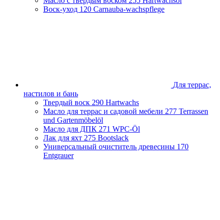
Масло с твердым воском
255 Hartwachsöl
Воск-уход
120 Carnauba-wachspflege
Для террас,
настилов и бань
Твердый воск
290 Hartwachs
Масло для террас и садовой мебели
277 Terrassen
und Gartenmöbelöl
Масло для ДПК
271 WPC-Öl
Лак для яхт
275 Bootslack
Универсальный очиститель древесины
170
Entgrauer