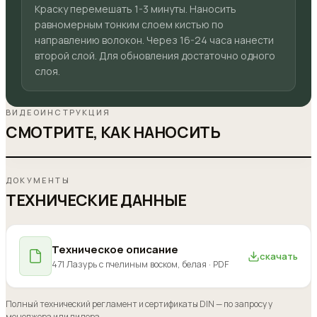
Краску перемешать 1-3 минуты. Наносить
равномерным тонким слоем кистью по
направлению волокон. Через 16-24 часа нанести
второй слой. Для обновления достаточно одного
слоя.
ВИДЕОИНСТРУКЦИЯ
СМОТРИТЕ, КАК НАНОСИТЬ
Нанесение «
471 Лазурь с пчелиным воском, белая
»
ДОКУМЕНТЫ
ТЕХНИЧЕСКИЕ ДАННЫЕ
Техническое описание
скачать
471 Лазурь с пчелиным воском, белая
· PDF
Полный технический регламент и сертификаты DIN — по запросу у
менеджера или дилера.