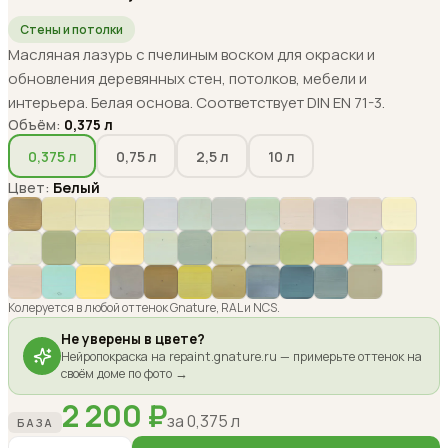
Стены и потолки
Масляная лазурь с пчелиным воском для окраски и
обновления деревянных стен, потолков, мебели и
интерьера. Белая основа. Соответствует DIN EN 71-3.
Объём
:
0,375
л
0,375
л
0,75
л
2,5
л
10
л
Цвет:
Белый
Колеруется в любой оттенок Gnature, RAL и NCS.
Не уверены в цвете?
Нейропокраска на repaint.gnature.ru — примерьте оттенок на
своём доме по фото →
2 200
₽
за
0,375
л
БАЗА