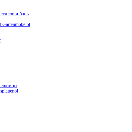
астилов и бань
d Gartenmöbelöl
r
олешницы
splattenöl