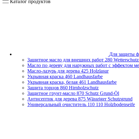
Каталог продуктов
Для защиты ф
Защитное масло для внешних работ
280 Wetterschutz
Масло по дереву для наружных работ с эффектом м
Масло-лазурь для дерева
425 Holzlasur
Укрывная краска
460 Landhausfarbe
Укрывная краска, белая
461 Landhausfarbe
Защита торцов
860 Hirnholzschutz
Защитное грунт-масло
870 Schutz Grund-Öl
Антисептик для дерева
875 Wässriger Schutzgrund
Универсальный очиститель 110
110 Holzbodenseife