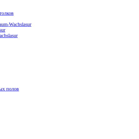
толков
aum-Wachslasur
sur
chslasur
ых полов