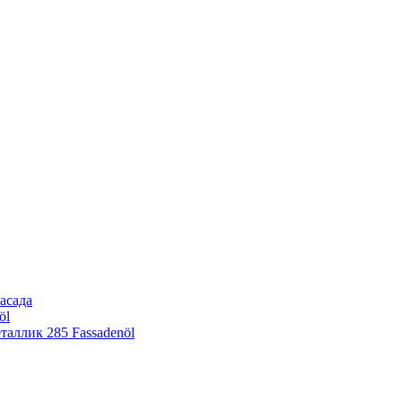
асада
öl
еталлик
285 Fassadenöl