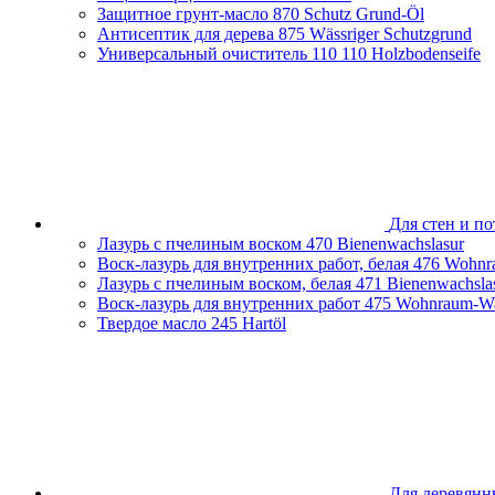
Защитное грунт-масло
870 Schutz Grund-Öl
Нижегородская область
Антисептик для дерева
875 Wässriger Schutzgrund
Новосибирская область
Универсальный очиститель 110
110 Holzbodenseife
Оренбургская область
Пензенская облась
Пермский край
Приморский край
Псковская область
Республика Башкортостан
Республика Беларусь
Республика Крым
Ростовская область
Для стен и по
Самарская область
Лазурь с пчелиным воском
470 Bienenwachslasur
Санкт-Петербург и Ленинградская область
Воск-лазурь для внутренних работ, белая
476 Wohnr
Сахалинская область
Лазурь с пчелиным воском, белая
471 Bienenwachsla
Свердловская область
Воск-лазурь для внутренних работ
475 Wohnraum-Wa
Смоленская область
Твердое масло
245 Hartöl
Ставропольский край
Тамбовская область
Татарстан
Тверская область
Тульская область
Тюменская область
Удмуртская Республика
Хабаровский край
Челябинская область
Для деревянн