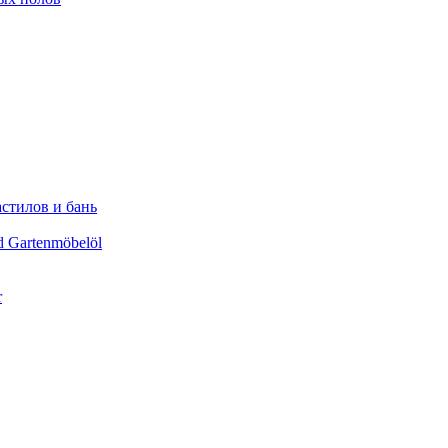
астилов и бань
d Gartenmöbelöl
r