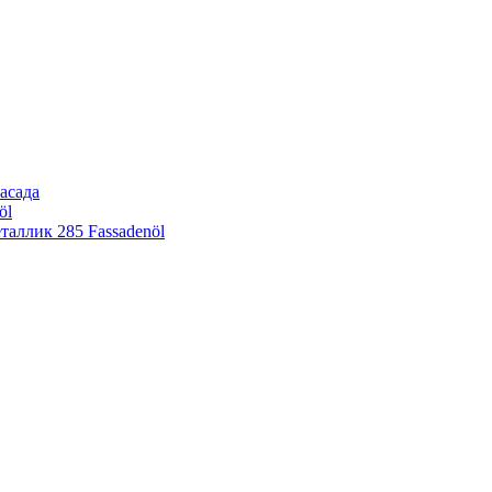
асада
öl
еталлик
285 Fassadenöl