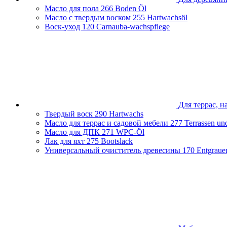
Чеченская Республика
Масло для пола
266 Boden Öl
Ярославская область
Масло с твердым воском
255 Hartwachsöl
Воск-уход
120 Carnauba-wachspflege
Для террас, н
Твердый воск
290 Hartwachs
Масло для террас и садовой мебели
277 Terrassen un
Масло для ДПК
271 WPC-Öl
Лак для яхт
275 Bootslack
Универсальный очиститель древесины
170 Entgraue