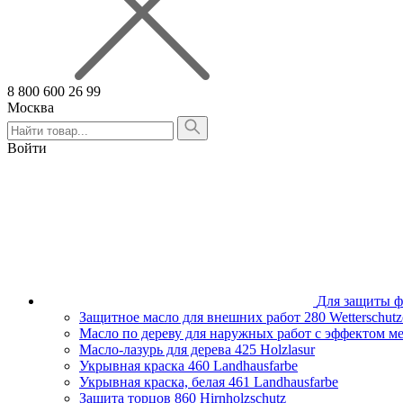
8 800 600 26 99
Москва
Алтайский край
Армения
Войти
Белгородская область
Брянская область
Владимирская область
Волгоградская область
Вологодская область
Воронежская область
Ивановская область
Иркутская область
Казахстан
Для защиты ф
Калининградская область
Защитное масло для внешних работ
280 Wetterschutz
Калужская область
Масло по дереву для наружных работ с эффектом м
Кировская область
Масло-лазурь для дерева
425 Holzlasur
Краснодарский край
Укрывная краска
460 Landhausfarbe
Красноярский край
Укрывная краска, белая
461 Landhausfarbe
Липецкая область
Защита торцов
860 Hirnholzschutz
Москва и Московская область