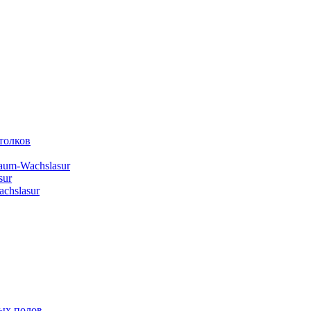
толков
aum-Wachslasur
sur
chslasur
ых полов