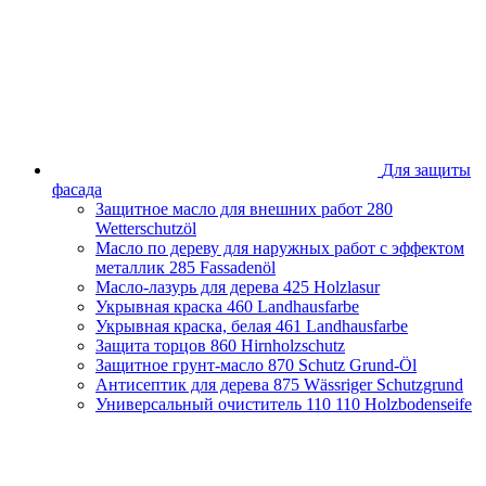
Брянская область
Владимирская область
Волгоградская область
Вологодская область
Воронежская область
Ивановская область
Иркутская область
Казахстан
Для защиты
Калининградская область
фасада
Калужская область
Защитное масло для внешних работ
280
Кировская область
Wetterschutzöl
Краснодарский край
Масло по дереву для наружных работ с эффектом
Красноярский край
металлик
285 Fassadenöl
Липецкая область
Масло-лазурь для дерева
425 Holzlasur
Москва и Московская область
Укрывная краска
460 Landhausfarbe
Нижегородская область
Укрывная краска, белая
461 Landhausfarbe
Новосибирская область
Защита торцов
860 Hirnholzschutz
Оренбургская область
Защитное грунт-масло
870 Schutz Grund-Öl
Пензенская облась
Антисептик для дерева
875 Wässriger Schutzgrund
Пермский край
Универсальный очиститель 110
110 Holzbodenseife
Приморский край
Псковская область
Республика Башкортостан
Республика Беларусь
Республика Крым