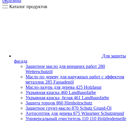
0
Корзина
Каталог продуктов
Для защиты
фасада
Защитное масло для внешних работ
280
Wetterschutzöl
Масло по дереву для наружных работ с эффектом
металлик
285 Fassadenöl
Масло-лазурь для дерева
425 Holzlasur
Укрывная краска
460 Landhausfarbe
Укрывная краска, белая
461 Landhausfarbe
Защита торцов
860 Hirnholzschutz
Защитное грунт-масло
870 Schutz Grund-Öl
Антисептик для дерева
875 Wässriger Schutzgrund
Универсальный очиститель 110
110 Holzbodenseife