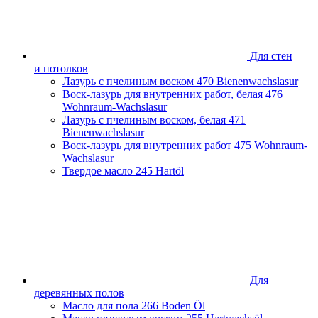
Ростовская область
Самарская область
Санкт-Петербург и Ленинградская область
Сахалинская область
Для стен
Свердловская область
и потолков
Смоленская область
Лазурь с пчелиным воском
470 Bienenwachslasur
Ставропольский край
Воск-лазурь для внутренних работ, белая
476
Тамбовская область
Wohnraum-Wachslasur
Татарстан
Лазурь с пчелиным воском, белая
471
Тверская область
Bienenwachslasur
Тульская область
Воск-лазурь для внутренних работ
475 Wohnraum-
Тюменская область
Wachslasur
Удмуртская Республика
Твердое масло
245 Hartöl
Хабаровский край
Челябинская область
Чеченская Республика
Ярославская область
Для
деревянных полов
Масло для пола
266 Boden Öl