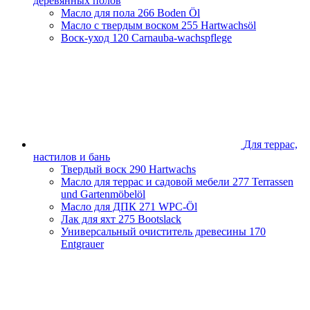
деревянных полов
Масло для пола
266 Boden Öl
Масло с твердым воском
255 Hartwachsöl
Воск-уход
120 Carnauba-wachspflege
Для террас,
настилов и бань
Твердый воск
290 Hartwachs
Масло для террас и садовой мебели
277 Terrassen
und Gartenmöbelöl
Масло для ДПК
271 WPC-Öl
Лак для яхт
275 Bootslack
Универсальный очиститель древесины
170
Entgrauer