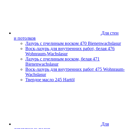
Для стен
и потолков
Лазурь с пчелиным воском
470 Bienenwachslasur
Воск-лазурь для внутренних работ, белая
476
Wohnraum-Wachslasur
Лазурь с пчелиным воском, белая
471
Bienenwachslasur
Воск-лазурь для внутренних работ
475 Wohnraum-
Wachslasur
Твердое масло
245 Hartöl
Для