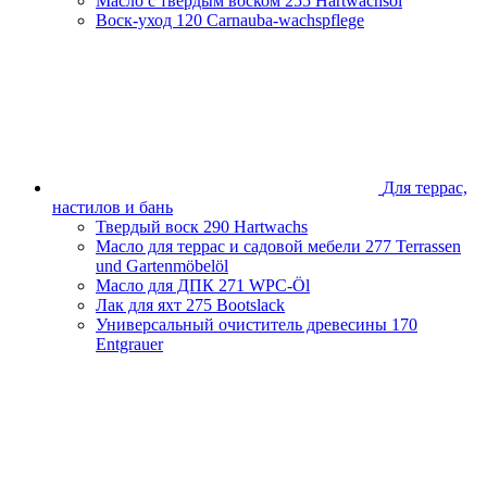
Масло с твердым воском
255 Hartwachsöl
Воск-уход
120 Carnauba-wachspflege
Для террас,
настилов и бань
Твердый воск
290 Hartwachs
Масло для террас и садовой мебели
277 Terrassen
und Gartenmöbelöl
Масло для ДПК
271 WPC-Öl
Лак для яхт
275 Bootslack
Универсальный очиститель древесины
170
Entgrauer