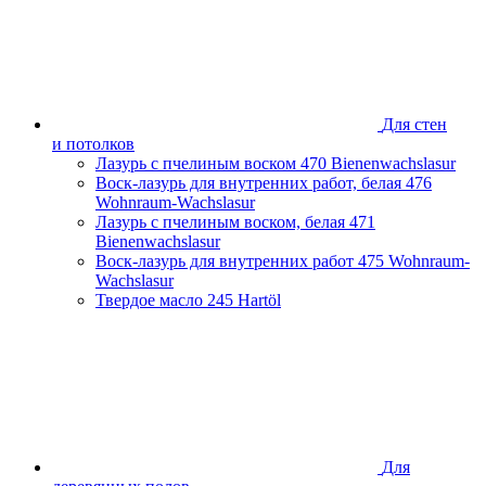
Для стен
и потолков
Лазурь с пчелиным воском
470 Bienenwachslasur
Воск-лазурь для внутренних работ, белая
476
Wohnraum-Wachslasur
Лазурь с пчелиным воском, белая
471
Bienenwachslasur
Воск-лазурь для внутренних работ
475 Wohnraum-
Wachslasur
Твердое масло
245 Hartöl
Для