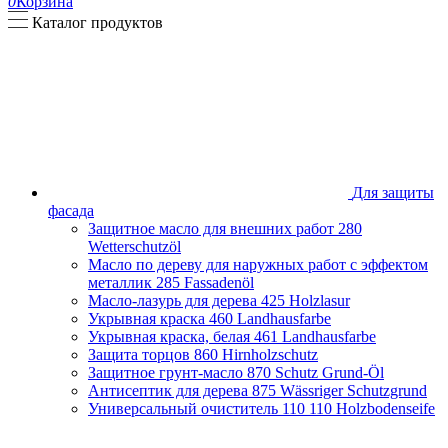
0
Корзина
Каталог продуктов
Для защиты
фасада
Защитное масло для внешних работ
280
Wetterschutzöl
Масло по дереву для наружных работ с эффектом
металлик
285 Fassadenöl
Масло-лазурь для дерева
425 Holzlasur
Укрывная краска
460 Landhausfarbe
Укрывная краска, белая
461 Landhausfarbe
Защита торцов
860 Hirnholzschutz
Защитное грунт-масло
870 Schutz Grund-Öl
Антисептик для дерева
875 Wässriger Schutzgrund
Универсальный очиститель 110
110 Holzbodenseife