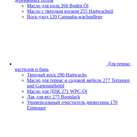
деревянных полов
Масло для пола
266 Boden Öl
Масло с твердым воском
255 Hartwachsöl
Воск-уход
120 Carnauba-wachspflege
Для террас,
настилов и бань
Твердый воск
290 Hartwachs
Масло для террас и садовой мебели
277 Terrassen
und Gartenmöbelöl
Масло для ДПК
271 WPC-Öl
Лак для яхт
275 Bootslack
Универсальный очиститель древесины
170
Entgrauer