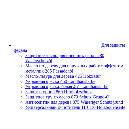
Брянская область
Владимирская область
Волгоградская область
Вологодская область
Воронежская область
Ивановская область
Иркутская область
Казахстан
Для защиты
Калининградская область
фасада
Калужская область
Защитное масло для внешних работ
280
Кировская область
Wetterschutzöl
Краснодарский край
Масло по дереву для наружных работ с эффектом
Красноярский край
металлик
285 Fassadenöl
Липецкая область
Масло-лазурь для дерева
425 Holzlasur
Москва и Московская область
Укрывная краска
460 Landhausfarbe
Нижегородская область
Укрывная краска, белая
461 Landhausfarbe
Новосибирская область
Защита торцов
860 Hirnholzschutz
Оренбургская область
Защитное грунт-масло
870 Schutz Grund-Öl
Пензенская облась
Антисептик для дерева
875 Wässriger Schutzgrund
Пермский край
Универсальный очиститель 110
110 Holzbodenseife
Приморский край
Псковская область
Республика Башкортостан
Республика Беларусь
Республика Крым