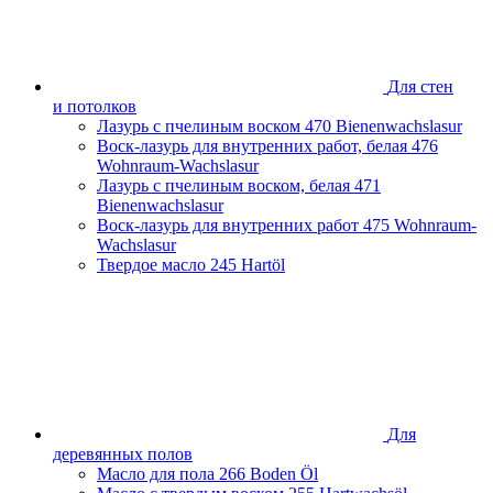
Ростовская область
Самарская область
Санкт-Петербург и Ленинградская область
Сахалинская область
Для стен
Свердловская область
и потолков
Смоленская область
Лазурь с пчелиным воском
470 Bienenwachslasur
Ставропольский край
Воск-лазурь для внутренних работ, белая
476
Тамбовская область
Wohnraum-Wachslasur
Татарстан
Лазурь с пчелиным воском, белая
471
Тверская область
Bienenwachslasur
Тульская область
Воск-лазурь для внутренних работ
475 Wohnraum-
Тюменская область
Wachslasur
Удмуртская Республика
Твердое масло
245 Hartöl
Хабаровский край
Челябинская область
Чеченская Республика
Ярославская область
Для
деревянных полов
Масло для пола
266 Boden Öl