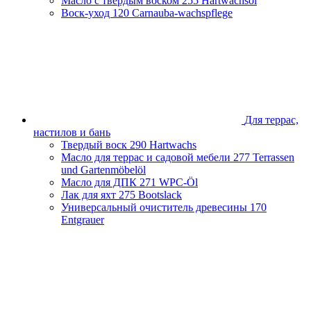
Масло с твердым воском
255 Hartwachsöl
Воск-уход
120 Carnauba-wachspflege
Для террас,
настилов и бань
Твердый воск
290 Hartwachs
Масло для террас и садовой мебели
277 Terrassen
und Gartenmöbelöl
Масло для ДПК
271 WPC-Öl
Лак для яхт
275 Bootslack
Универсальный очиститель древесины
170
Entgrauer