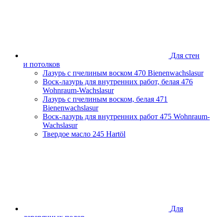
Для стен
и потолков
Лазурь с пчелиным воском
470 Bienenwachslasur
Воск-лазурь для внутренних работ, белая
476
Wohnraum-Wachslasur
Лазурь с пчелиным воском, белая
471
Bienenwachslasur
Воск-лазурь для внутренних работ
475 Wohnraum-
Wachslasur
Твердое масло
245 Hartöl
Для