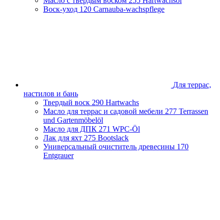
Масло с твердым воском
255 Hartwachsöl
Воск-уход
120 Carnauba-wachspflege
Для террас,
настилов и бань
Твердый воск
290 Hartwachs
Масло для террас и садовой мебели
277 Terrassen
und Gartenmöbelöl
Масло для ДПК
271 WPC-Öl
Лак для яхт
275 Bootslack
Универсальный очиститель древесины
170
Entgrauer