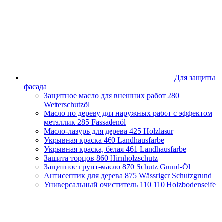
Брянская область
Владимирская область
Волгоградская область
Вологодская область
Воронежская область
Ивановская область
Иркутская область
Казахстан
Для защиты
Калининградская область
фасада
Калужская область
Защитное масло для внешних работ
280
Кировская область
Wetterschutzöl
Краснодарский край
Масло по дереву для наружных работ с эффектом
Красноярский край
металлик
285 Fassadenöl
Липецкая область
Масло-лазурь для дерева
425 Holzlasur
Москва и Московская область
Укрывная краска
460 Landhausfarbe
Нижегородская область
Укрывная краска, белая
461 Landhausfarbe
Новосибирская область
Защита торцов
860 Hirnholzschutz
Оренбургская область
Защитное грунт-масло
870 Schutz Grund-Öl
Пензенская облась
Антисептик для дерева
875 Wässriger Schutzgrund
Пермский край
Универсальный очиститель 110
110 Holzbodenseife
Приморский край
Псковская область
Республика Башкортостан
Республика Беларусь
Республика Крым