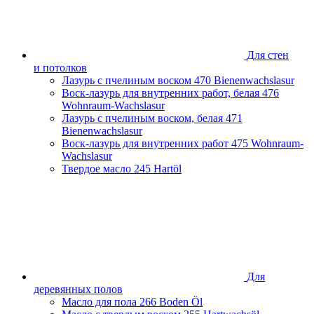
Ростовская область
Самарская область
Санкт-Петербург и Ленинградская область
Сахалинская область
Для стен
Свердловская область
и потолков
Смоленская область
Лазурь с пчелиным воском
470 Bienenwachslasur
Ставропольский край
Воск-лазурь для внутренних работ, белая
476
Тамбовская область
Wohnraum-Wachslasur
Татарстан
Лазурь с пчелиным воском, белая
471
Тверская область
Bienenwachslasur
Тульская область
Воск-лазурь для внутренних работ
475 Wohnraum-
Тюменская область
Wachslasur
Удмуртская Республика
Твердое масло
245 Hartöl
Хабаровский край
Челябинская область
Чеченская Республика
Ярославская область
Для
деревянных полов
Масло для пола
266 Boden Öl