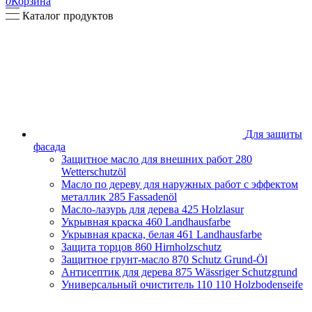
0
Корзина
Каталог продуктов
Для защиты
фасада
Защитное масло для внешних работ
280
Wetterschutzöl
Масло по дереву для наружных работ с эффектом
металлик
285 Fassadenöl
Масло-лазурь для дерева
425 Holzlasur
Укрывная краска
460 Landhausfarbe
Укрывная краска, белая
461 Landhausfarbe
Защита торцов
860 Hirnholzschutz
Защитное грунт-масло
870 Schutz Grund-Öl
Антисептик для дерева
875 Wässriger Schutzgrund
Универсальный очиститель 110
110 Holzbodenseife