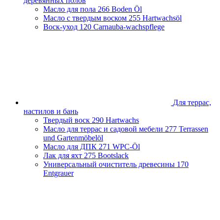
деревянных полов
Масло для пола
266 Boden Öl
Масло с твердым воском
255 Hartwachsöl
Воск-уход
120 Carnauba-wachspflege
Для террас,
настилов и бань
Твердый воск
290 Hartwachs
Масло для террас и садовой мебели
277 Terrassen
und Gartenmöbelöl
Масло для ДПК
271 WPC-Öl
Лак для яхт
275 Bootslack
Универсальный очиститель древесины
170
Entgrauer