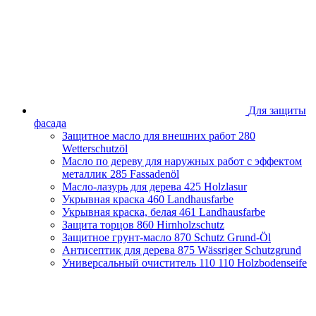
Брянская область
Владимирская область
Волгоградская область
Вологодская область
Воронежская область
Ивановская область
Иркутская область
Казахстан
Для защиты
Калининградская область
фасада
Калужская область
Защитное масло для внешних работ
280
Кировская область
Wetterschutzöl
Краснодарский край
Масло по дереву для наружных работ с эффектом
Красноярский край
металлик
285 Fassadenöl
Липецкая область
Масло-лазурь для дерева
425 Holzlasur
Москва и Московская область
Укрывная краска
460 Landhausfarbe
Нижегородская область
Укрывная краска, белая
461 Landhausfarbe
Новосибирская область
Защита торцов
860 Hirnholzschutz
Оренбургская область
Защитное грунт-масло
870 Schutz Grund-Öl
Пензенская облась
Антисептик для дерева
875 Wässriger Schutzgrund
Пермский край
Универсальный очиститель 110
110 Holzbodenseife
Приморский край
Псковская область
Республика Башкортостан
Республика Беларусь
Республика Крым