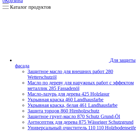
0
Корзина
Каталог продуктов
Для защиты
фасада
Защитное масло для внешних работ
280
Wetterschutzöl
Масло по дереву для наружных работ с эффектом
металлик
285 Fassadenöl
Масло-лазурь для дерева
425 Holzlasur
Укрывная краска
460 Landhausfarbe
Укрывная краска, белая
461 Landhausfarbe
Защита торцов
860 Hirnholzschutz
Защитное грунт-масло
870 Schutz Grund-Öl
Антисептик для дерева
875 Wässriger Schutzgrund
Универсальный очиститель 110
110 Holzbodenseife