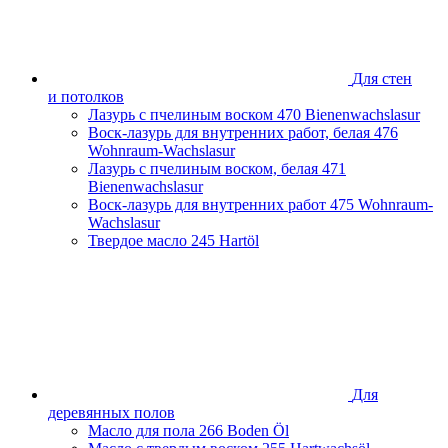
Ростовская область
Самарская область
Санкт-Петербург и Ленинградская область
Сахалинская область
Для стен
Свердловская область
и потолков
Смоленская область
Лазурь с пчелиным воском
470 Bienenwachslasur
Ставропольский край
Воск-лазурь для внутренних работ, белая
476
Тамбовская область
Wohnraum-Wachslasur
Татарстан
Лазурь с пчелиным воском, белая
471
Тверская область
Bienenwachslasur
Тульская область
Воск-лазурь для внутренних работ
475 Wohnraum-
Тюменская область
Wachslasur
Удмуртская Республика
Твердое масло
245 Hartöl
Хабаровский край
Челябинская область
Чеченская Республика
Ярославская область
Для
деревянных полов
Масло для пола
266 Boden Öl