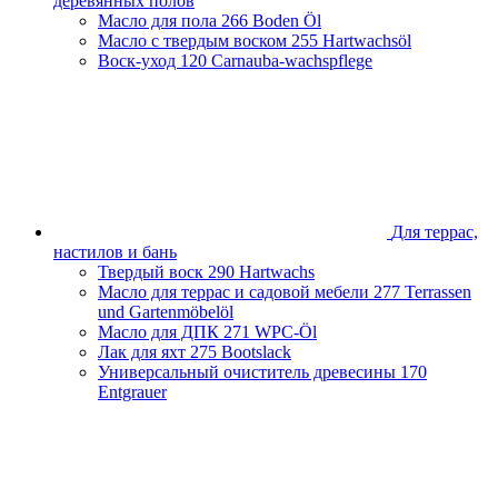
деревянных полов
Масло для пола
266 Boden Öl
Масло с твердым воском
255 Hartwachsöl
Воск-уход
120 Carnauba-wachspflege
Для террас,
настилов и бань
Твердый воск
290 Hartwachs
Масло для террас и садовой мебели
277 Terrassen
und Gartenmöbelöl
Масло для ДПК
271 WPC-Öl
Лак для яхт
275 Bootslack
Универсальный очиститель древесины
170
Entgrauer