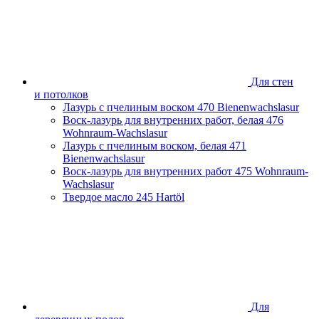
Для стен
и потолков
Лазурь с пчелиным воском
470 Bienenwachslasur
Воск-лазурь для внутренних работ, белая
476
Wohnraum-Wachslasur
Лазурь с пчелиным воском, белая
471
Bienenwachslasur
Воск-лазурь для внутренних работ
475 Wohnraum-
Wachslasur
Твердое масло
245 Hartöl
Для