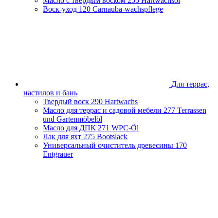
Масло с твердым воском
255 Hartwachsöl
Воск-уход
120 Carnauba-wachspflege
Для террас,
настилов и бань
Твердый воск
290 Hartwachs
Масло для террас и садовой мебели
277 Terrassen
und Gartenmöbelöl
Масло для ДПК
271 WPC-Öl
Лак для яхт
275 Bootslack
Универсальный очиститель древесины
170
Entgrauer