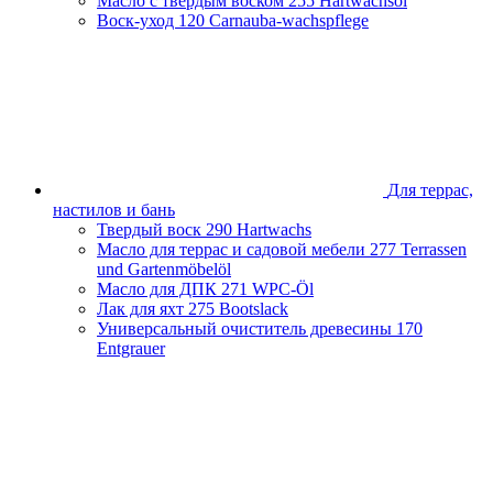
Масло с твердым воском
255 Hartwachsöl
Воск-уход
120 Carnauba-wachspflege
Для террас,
настилов и бань
Твердый воск
290 Hartwachs
Масло для террас и садовой мебели
277 Terrassen
und Gartenmöbelöl
Масло для ДПК
271 WPC-Öl
Лак для яхт
275 Bootslack
Универсальный очиститель древесины
170
Entgrauer