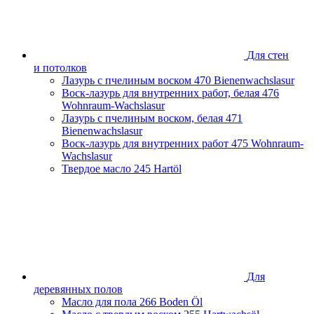
Ростовская область
Самарская область
Санкт-Петербург и Ленинградская область
Сахалинская область
Для стен
Свердловская область
и потолков
Смоленская область
Лазурь с пчелиным воском
470 Bienenwachslasur
Ставропольский край
Воск-лазурь для внутренних работ, белая
476
Тамбовская область
Wohnraum-Wachslasur
Татарстан
Лазурь с пчелиным воском, белая
471
Тверская область
Bienenwachslasur
Тульская область
Воск-лазурь для внутренних работ
475 Wohnraum-
Тюменская область
Wachslasur
Удмуртская Республика
Твердое масло
245 Hartöl
Хабаровский край
Челябинская область
Чеченская Республика
Ярославская область
Для
деревянных полов
Масло для пола
266 Boden Öl