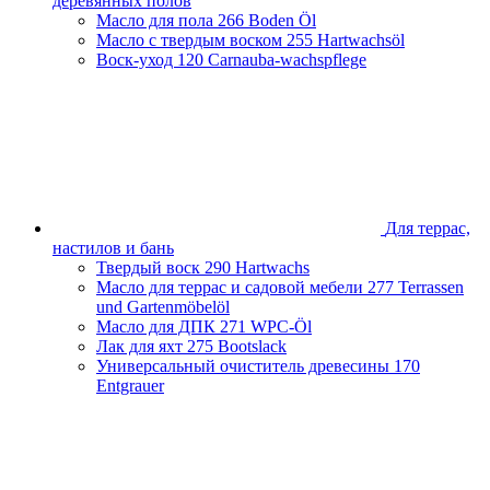
деревянных полов
Масло для пола
266 Boden Öl
Масло с твердым воском
255 Hartwachsöl
Воск-уход
120 Carnauba-wachspflege
Для террас,
настилов и бань
Твердый воск
290 Hartwachs
Масло для террас и садовой мебели
277 Terrassen
und Gartenmöbelöl
Масло для ДПК
271 WPC-Öl
Лак для яхт
275 Bootslack
Универсальный очиститель древесины
170
Entgrauer