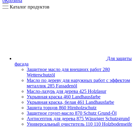
0
Корзина
Каталог продуктов
Для защиты
фасада
Защитное масло для внешних работ
280
Wetterschutzöl
Масло по дереву для наружных работ с эффектом
металлик
285 Fassadenöl
Масло-лазурь для дерева
425 Holzlasur
Укрывная краска
460 Landhausfarbe
Укрывная краска, белая
461 Landhausfarbe
Защита торцов
860 Hirnholzschutz
Защитное грунт-масло
870 Schutz Grund-Öl
Антисептик для дерева
875 Wässriger Schutzgrund
Универсальный очиститель 110
110 Holzbodenseife