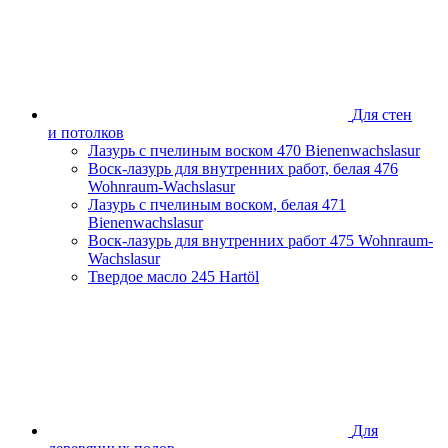
Для стен
и потолков
Лазурь с пчелиным воском
470 Bienenwachslasur
Воск-лазурь для внутренних работ, белая
476
Wohnraum-Wachslasur
Лазурь с пчелиным воском, белая
471
Bienenwachslasur
Воск-лазурь для внутренних работ
475 Wohnraum-
Wachslasur
Твердое масло
245 Hartöl
Для