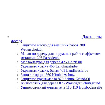
Брянская область
Владимирская область
Волгоградская область
Вологодская область
Воронежская область
Ивановская область
Иркутская область
Казахстан
Для защиты
Калининградская область
фасада
Калужская область
Защитное масло для внешних работ
280
Кировская область
Wetterschutzöl
Краснодарский край
Масло по дереву для наружных работ с эффектом
Красноярский край
металлик
285 Fassadenöl
Липецкая область
Масло-лазурь для дерева
425 Holzlasur
Москва и Московская область
Укрывная краска
460 Landhausfarbe
Нижегородская область
Укрывная краска, белая
461 Landhausfarbe
Новосибирская область
Защита торцов
860 Hirnholzschutz
Оренбургская область
Защитное грунт-масло
870 Schutz Grund-Öl
Пензенская облась
Антисептик для дерева
875 Wässriger Schutzgrund
Пермский край
Универсальный очиститель 110
110 Holzbodenseife
Приморский край
Псковская область
Республика Башкортостан
Республика Беларусь
Республика Крым