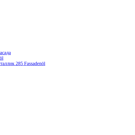
асада
öl
еталлик
285 Fassadenöl