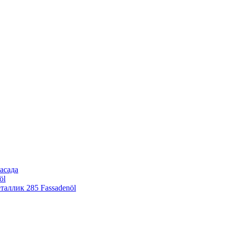
асада
öl
еталлик
285 Fassadenöl