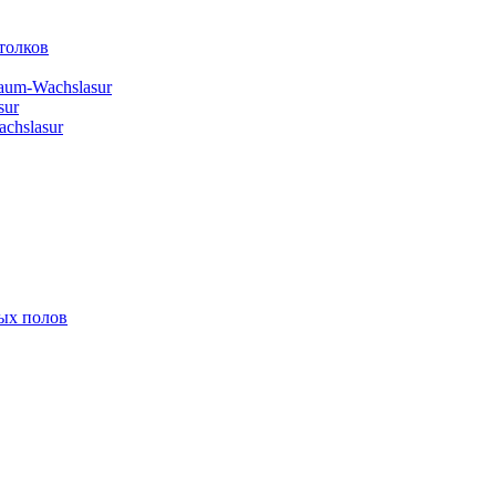
толков
aum-Wachslasur
sur
chslasur
ых полов