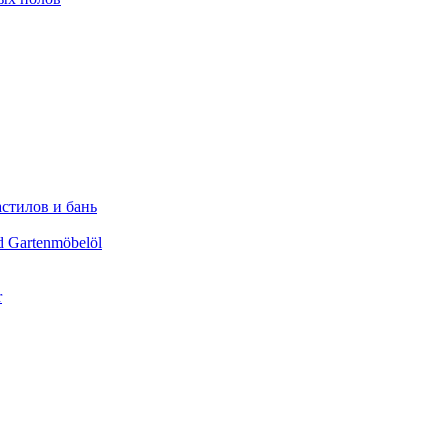
астилов и бань
d Gartenmöbelöl
r