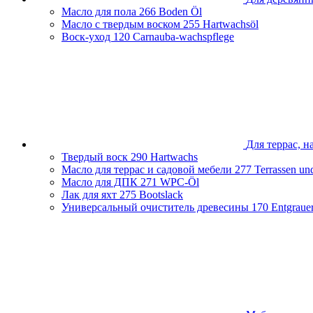
Чеченская Республика
Масло для пола
266 Boden Öl
Ярославская область
Масло с твердым воском
255 Hartwachsöl
Воск-уход
120 Carnauba-wachspflege
Для террас, н
Твердый воск
290 Hartwachs
Масло для террас и садовой мебели
277 Terrassen un
Масло для ДПК
271 WPC-Öl
Лак для яхт
275 Bootslack
Универсальный очиститель древесины
170 Entgraue