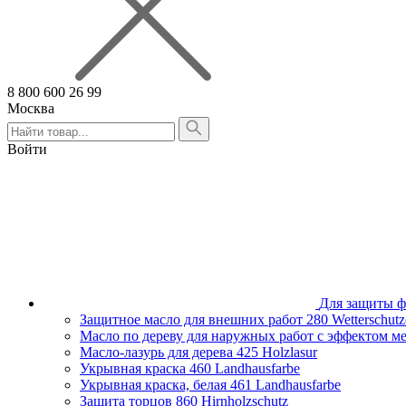
8 800 600 26 99
Москва
Алтайский край
Армения
Войти
Белгородская область
Брянская область
Владимирская область
Волгоградская область
Вологодская область
Воронежская область
Ивановская область
Иркутская область
Казахстан
Для защиты ф
Калининградская область
Защитное масло для внешних работ
280 Wetterschutz
Калужская область
Масло по дереву для наружных работ с эффектом м
Кировская область
Масло-лазурь для дерева
425 Holzlasur
Краснодарский край
Укрывная краска
460 Landhausfarbe
Красноярский край
Укрывная краска, белая
461 Landhausfarbe
Липецкая область
Защита торцов
860 Hirnholzschutz
Москва и Московская область