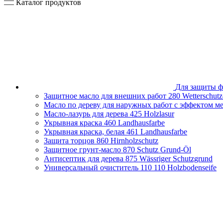
Каталог продуктов
Для защиты ф
Защитное масло для внешних работ
280 Wetterschutz
Масло по дереву для наружных работ с эффектом м
Масло-лазурь для дерева
425 Holzlasur
Укрывная краска
460 Landhausfarbe
Укрывная краска, белая
461 Landhausfarbe
Защита торцов
860 Hirnholzschutz
Защитное грунт-масло
870 Schutz Grund-Öl
Антисептик для дерева
875 Wässriger Schutzgrund
Универсальный очиститель 110
110 Holzbodenseife