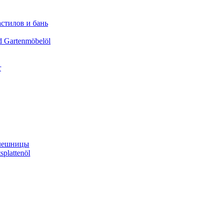
астилов и бань
d Gartenmöbelöl
r
олешницы
splattenöl