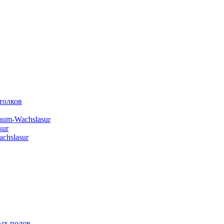
толков
aum-Wachslasur
sur
chslasur
ых полов