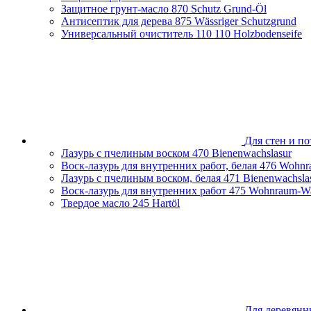
Защитное грунт-масло
870 Schutz Grund-Öl
Нижегородская область
Антисептик для дерева
875 Wässriger Schutzgrund
Новосибирская область
Универсальный очиститель 110
110 Holzbodenseife
Оренбургская область
Пензенская облась
Пермский край
Приморский край
Псковская область
Республика Башкортостан
Республика Беларусь
Республика Крым
Ростовская область
Для стен и по
Самарская область
Лазурь с пчелиным воском
470 Bienenwachslasur
Санкт-Петербург и Ленинградская область
Воск-лазурь для внутренних работ, белая
476 Wohnr
Сахалинская область
Лазурь с пчелиным воском, белая
471 Bienenwachsla
Свердловская область
Воск-лазурь для внутренних работ
475 Wohnraum-Wa
Смоленская область
Твердое масло
245 Hartöl
Ставропольский край
Тамбовская область
Татарстан
Тверская область
Тульская область
Тюменская область
Удмуртская Республика
Хабаровский край
Челябинская область
Для деревянн