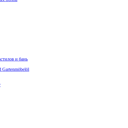
астилов и бань
d Gartenmöbelöl
r