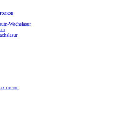
толков
aum-Wachslasur
sur
chslasur
ых полов