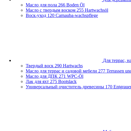
Чеченская Республика
Масло для пола
266 Boden Öl
Ярославская область
Масло с твердым воском
255 Hartwachsöl
Воск-уход
120 Carnauba-wachspflege
Для террас, н
Твердый воск
290 Hartwachs
Масло для террас и садовой мебели
277 Terrassen un
Масло для ДПК
271 WPC-Öl
Лак для яхт
275 Bootslack
Универсальный очиститель древесины
170 Entgraue