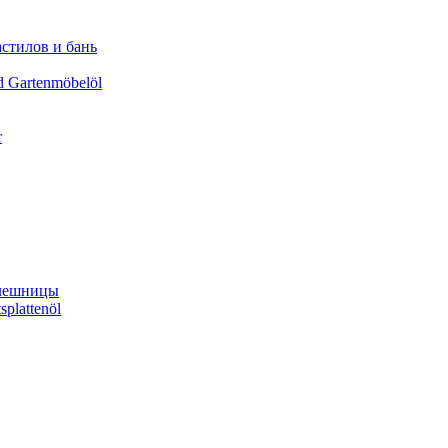
астилов и бань
d Gartenmöbelöl
r
олешницы
splattenöl