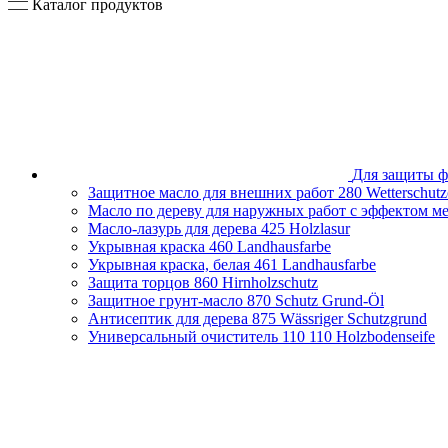
Каталог продуктов
Для защиты ф
Защитное масло для внешних работ
280 Wetterschutz
Масло по дереву для наружных работ с эффектом м
Масло-лазурь для дерева
425 Holzlasur
Укрывная краска
460 Landhausfarbe
Укрывная краска, белая
461 Landhausfarbe
Защита торцов
860 Hirnholzschutz
Защитное грунт-масло
870 Schutz Grund-Öl
Антисептик для дерева
875 Wässriger Schutzgrund
Универсальный очиститель 110
110 Holzbodenseife