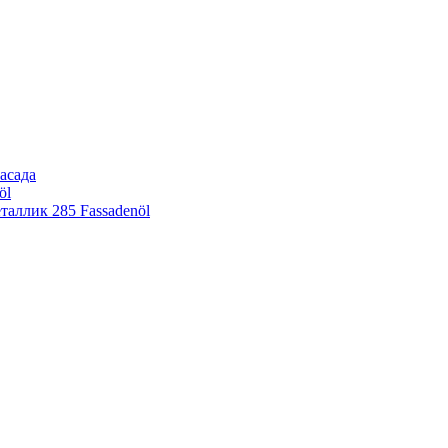
асада
öl
еталлик
285 Fassadenöl