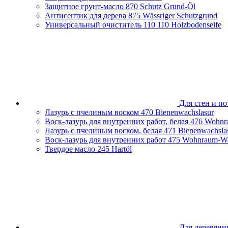
Защитное грунт-масло
870 Schutz Grund-Öl
Нижегородская область
Антисептик для дерева
875 Wässriger Schutzgrund
Новосибирская область
Универсальный очиститель 110
110 Holzbodenseife
Оренбургская область
Пензенская облась
Пермский край
Приморский край
Псковская область
Республика Башкортостан
Республика Беларусь
Республика Крым
Ростовская область
Для стен и по
Самарская область
Лазурь с пчелиным воском
470 Bienenwachslasur
Санкт-Петербург и Ленинградская область
Воск-лазурь для внутренних работ, белая
476 Wohnr
Сахалинская область
Лазурь с пчелиным воском, белая
471 Bienenwachsla
Свердловская область
Воск-лазурь для внутренних работ
475 Wohnraum-Wa
Смоленская область
Твердое масло
245 Hartöl
Ставропольский край
Тамбовская область
Татарстан
Тверская область
Тульская область
Тюменская область
Удмуртская Республика
Хабаровский край
Челябинская область
Для деревянн