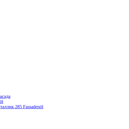
асада
öl
еталлик
285 Fassadenöl