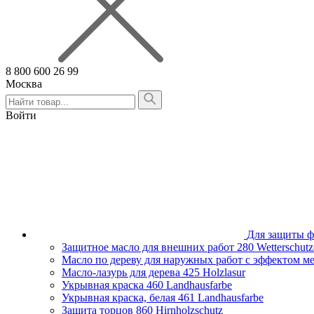
8 800 600 26 99
Москва
Алтайский край
Армения
Войти
Белгородская область
Брянская область
Владимирская область
Волгоградская область
Вологодская область
Воронежская область
Ивановская область
Иркутская область
Казахстан
Для защиты ф
Калининградская область
Защитное масло для внешних работ
280 Wetterschutz
Калужская область
Масло по дереву для наружных работ с эффектом м
Кировская область
Масло-лазурь для дерева
425 Holzlasur
Краснодарский край
Укрывная краска
460 Landhausfarbe
Красноярский край
Укрывная краска, белая
461 Landhausfarbe
Липецкая область
Защита торцов
860 Hirnholzschutz
Москва и Московская область