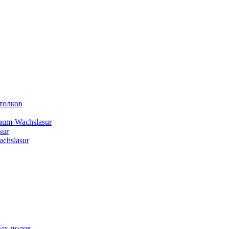
толков
aum-Wachslasur
sur
chslasur
ых полов