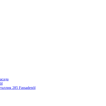
асада
öl
еталлик
285 Fassadenöl