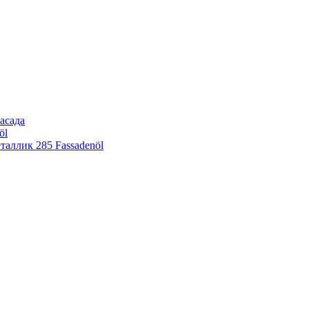
асада
öl
еталлик
285 Fassadenöl