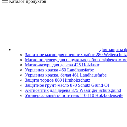
Каталог продуктов
Для защиты ф
Защитное масло для внешних работ
280 Wetterschutz
Масло по дереву для наружных работ с эффектом м
Масло-лазурь для дерева
425 Holzlasur
Укрывная краска
460 Landhausfarbe
Укрывная краска, белая
461 Landhausfarbe
Защита торцов
860 Hirnholzschutz
Защитное грунт-масло
870 Schutz Grund-Öl
Антисептик для дерева
875 Wässriger Schutzgrund
Универсальный очиститель 110
110 Holzbodenseife