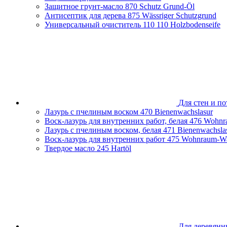
Защитное грунт-масло
870 Schutz Grund-Öl
Нижегородская область
Антисептик для дерева
875 Wässriger Schutzgrund
Новосибирская область
Универсальный очиститель 110
110 Holzbodenseife
Оренбургская область
Пензенская облась
Пермский край
Приморский край
Псковская область
Республика Башкортостан
Республика Беларусь
Республика Крым
Ростовская область
Для стен и по
Самарская область
Лазурь с пчелиным воском
470 Bienenwachslasur
Санкт-Петербург и Ленинградская область
Воск-лазурь для внутренних работ, белая
476 Wohnr
Сахалинская область
Лазурь с пчелиным воском, белая
471 Bienenwachsla
Свердловская область
Воск-лазурь для внутренних работ
475 Wohnraum-Wa
Смоленская область
Твердое масло
245 Hartöl
Ставропольский край
Тамбовская область
Татарстан
Тверская область
Тульская область
Тюменская область
Удмуртская Республика
Хабаровский край
Челябинская область
Для деревянн