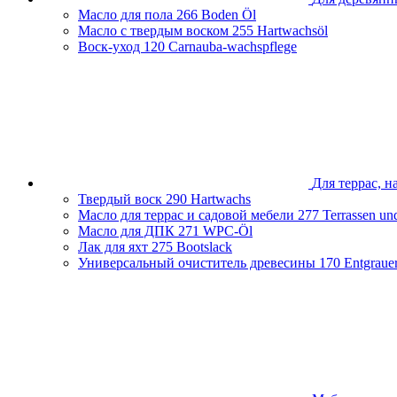
Чеченская Республика
Масло для пола
266 Boden Öl
Ярославская область
Масло с твердым воском
255 Hartwachsöl
Воск-уход
120 Carnauba-wachspflege
Для террас, н
Твердый воск
290 Hartwachs
Масло для террас и садовой мебели
277 Terrassen un
Масло для ДПК
271 WPC-Öl
Лак для яхт
275 Bootslack
Универсальный очиститель древесины
170 Entgraue