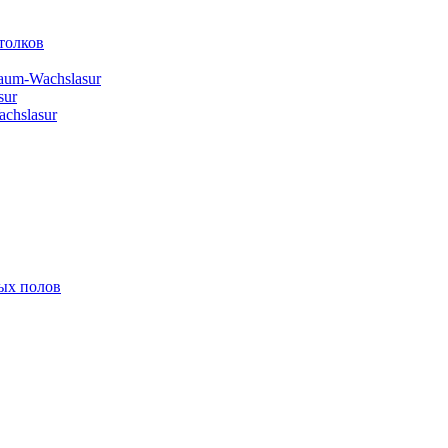
толков
aum-Wachslasur
sur
chslasur
ых полов