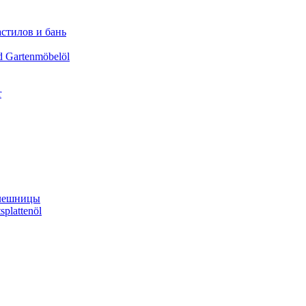
астилов и бань
d Gartenmöbelöl
r
олешницы
splattenöl