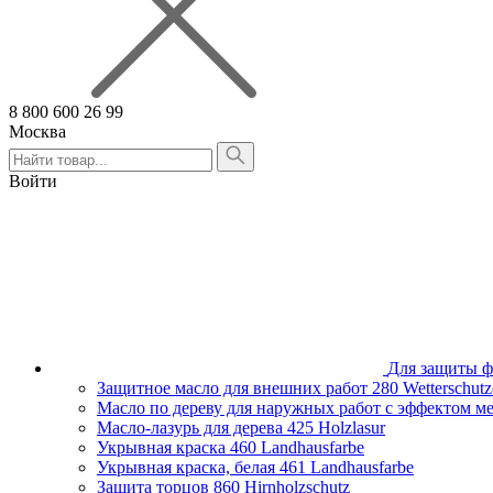
8 800 600 26 99
Москва
Алтайский край
Армения
Войти
Белгородская область
Брянская область
Владимирская область
Волгоградская область
Вологодская область
Воронежская область
Ивановская область
Иркутская область
Казахстан
Для защиты ф
Калининградская область
Защитное масло для внешних работ
280 Wetterschutz
Калужская область
Масло по дереву для наружных работ с эффектом м
Кировская область
Масло-лазурь для дерева
425 Holzlasur
Краснодарский край
Укрывная краска
460 Landhausfarbe
Красноярский край
Укрывная краска, белая
461 Landhausfarbe
Липецкая область
Защита торцов
860 Hirnholzschutz
Москва и Московская область