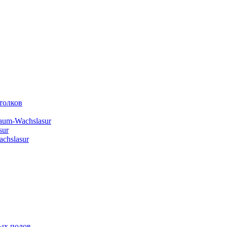
толков
aum-Wachslasur
sur
chslasur
ых полов