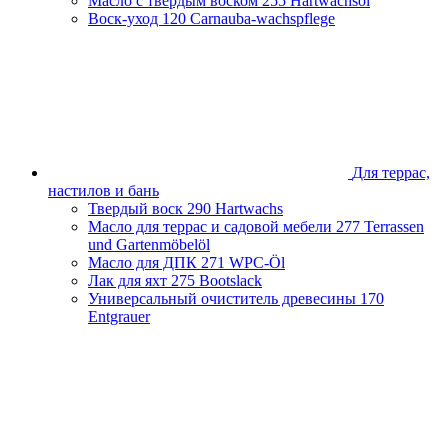
Масло с твердым воском
255 Hartwachsöl
Воск-уход
120 Carnauba-wachspflege
Для террас,
настилов и бань
Твердый воск
290 Hartwachs
Масло для террас и садовой мебели
277 Terrassen
und Gartenmöbelöl
Масло для ДПК
271 WPC-Öl
Лак для яхт
275 Bootslack
Универсальный очиститель древесины
170
Entgrauer