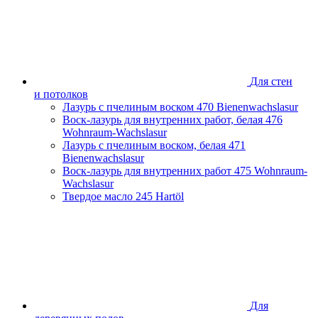
Для стен
и потолков
Лазурь с пчелиным воском
470 Bienenwachslasur
Воск-лазурь для внутренних работ, белая
476
Wohnraum-Wachslasur
Лазурь с пчелиным воском, белая
471
Bienenwachslasur
Воск-лазурь для внутренних работ
475 Wohnraum-
Wachslasur
Твердое масло
245 Hartöl
Для