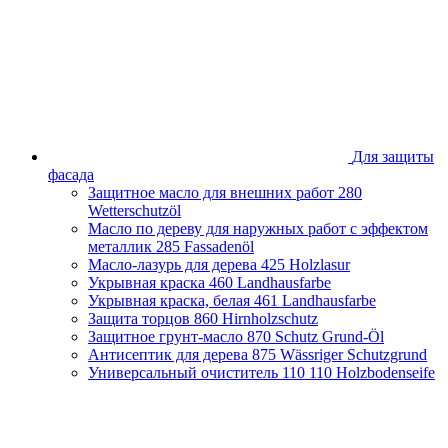
Брянская область
Владимирская область
Волгоградская область
Вологодская область
Воронежская область
Ивановская область
Иркутская область
Казахстан
Для защиты
Калининградская область
фасада
Калужская область
Защитное масло для внешних работ
280
Кировская область
Wetterschutzöl
Краснодарский край
Масло по дереву для наружных работ с эффектом
Красноярский край
металлик
285 Fassadenöl
Липецкая область
Масло-лазурь для дерева
425 Holzlasur
Москва и Московская область
Укрывная краска
460 Landhausfarbe
Нижегородская область
Укрывная краска, белая
461 Landhausfarbe
Новосибирская область
Защита торцов
860 Hirnholzschutz
Оренбургская область
Защитное грунт-масло
870 Schutz Grund-Öl
Пензенская облась
Антисептик для дерева
875 Wässriger Schutzgrund
Пермский край
Универсальный очиститель 110
110 Holzbodenseife
Приморский край
Псковская область
Республика Башкортостан
Республика Беларусь
Республика Крым