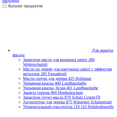
0
Корзина
Каталог продуктов
Для защиты
фасада
Защитное масло для внешних работ
280
Wetterschutzöl
Масло по дереву для наружных работ с эффектом
металлик
285 Fassadenöl
Масло-лазурь для дерева
425 Holzlasur
Укрывная краска
460 Landhausfarbe
Укрывная краска, белая
461 Landhausfarbe
Защита торцов
860 Hirnholzschutz
Защитное грунт-масло
870 Schutz Grund-Öl
Антисептик для дерева
875 Wässriger Schutzgrund
Универсальный очиститель 110
110 Holzbodenseife