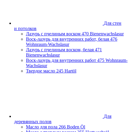
Ростовская область
Самарская область
Санкт-Петербург и Ленинградская область
Сахалинская область
Для стен
Свердловская область
и потолков
Смоленская область
Лазурь с пчелиным воском
470 Bienenwachslasur
Ставропольский край
Воск-лазурь для внутренних работ, белая
476
Тамбовская область
Wohnraum-Wachslasur
Татарстан
Лазурь с пчелиным воском, белая
471
Тверская область
Bienenwachslasur
Тульская область
Воск-лазурь для внутренних работ
475 Wohnraum-
Тюменская область
Wachslasur
Удмуртская Республика
Твердое масло
245 Hartöl
Хабаровский край
Челябинская область
Чеченская Республика
Ярославская область
Для
деревянных полов
Масло для пола
266 Boden Öl