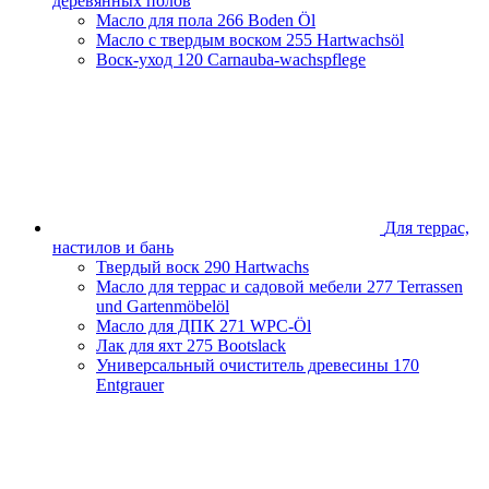
деревянных полов
Масло для пола
266 Boden Öl
Масло с твердым воском
255 Hartwachsöl
Воск-уход
120 Carnauba-wachspflege
Для террас,
настилов и бань
Твердый воск
290 Hartwachs
Масло для террас и садовой мебели
277 Terrassen
und Gartenmöbelöl
Масло для ДПК
271 WPC-Öl
Лак для яхт
275 Bootslack
Универсальный очиститель древесины
170
Entgrauer